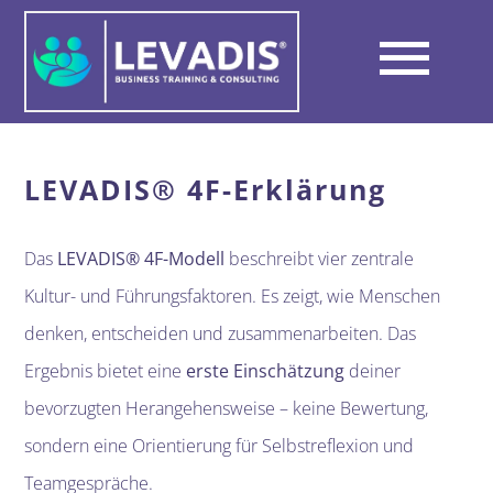
Skip
to
Tog
content
Über LEVADIS
Nav
LEVADIS® 4F-Erklärung
Wege zum Erfolg
Das
LEVADIS® 4F-Modell
beschreibt vier zentrale
Kultur- und Führungsfaktoren. Es zeigt, wie Menschen
Unterschied
denken, entscheiden und zusammenarbeiten. Das
Ergebnis bietet eine
erste Einschätzung
deiner
Netzwerk & Partner
bevorzugten Herangehensweise – keine Bewertung,
sondern eine Orientierung für Selbstreflexion und
Kontakt
Teamgespräche.