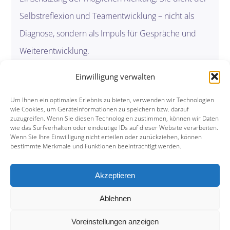
Selbstreflexion und Teamentwicklung – nicht als
Diagnose, sondern als Impuls für Gespräche und
Weiterentwicklung.
Einwilligung verwalten
Um Ihnen ein optimales Erlebnis zu bieten, verwenden wir Technologien
wie Cookies, um Geräteinformationen zu speichern bzw. darauf
zuzugreifen. Wenn Sie diesen Technologien zustimmen, können wir Daten
wie das Surfverhalten oder eindeutige IDs auf dieser Website verarbeiten.
Tog
Wenn Sie Ihre Einwilligung nicht erteilen oder zurückziehen, können
bestimmte Merkmale und Funktionen beeinträchtigt werden.
FAQs
Nav
Akzeptieren
© 2026 LEVADIS e. U. | A-2540 Bad Vöslau |
Allgemeine Geschäftsbedingungen (AGB)
Ablehnen
Schlumbergerstraße 20/1/11
Voreinstellungen anzeigen
Impressum