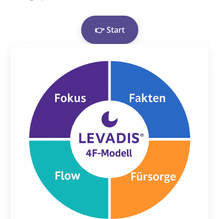
Tools
👉 Start
Shop