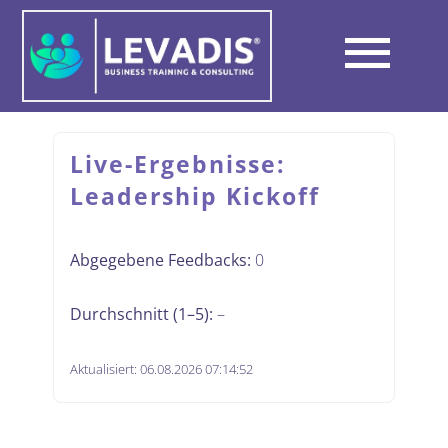
Skip
to
Tog
content
Über LEVADIS
Nav
Live-Ergebnisse:
Leadership Kickoff
Wege zum Erfolg
Abgegebene Feedbacks:
0
Unterschied
Durchschnitt (1–5):
–
Netzwerk & Partner
Aktualisiert:
06.08.2026 07:14:52
Kontakt