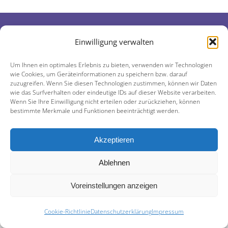
Tools
Einwilligung verwalten
Tog
Shop
Um Ihnen ein optimales Erlebnis zu bieten, verwenden wir Technologien
FAQs
Nav
wie Cookies, um Geräteinformationen zu speichern bzw. darauf
zuzugreifen. Wenn Sie diesen Technologien zustimmen, können wir Daten
wie das Surfverhalten oder eindeutige IDs auf dieser Website verarbeiten.
© 2026 LEVADIS e. U. | A-2540 Bad Vöslau |
Wenn Sie Ihre Einwilligung nicht erteilen oder zurückziehen, können
Allgemeine Geschäftsbedingungen (AGB)
Schlumbergerstraße 20/1/11
bestimmte Merkmale und Funktionen beeinträchtigt werden.
Impressum
Akzeptieren
Ablehnen
Datenschutzerklärung
Voreinstellungen anzeigen
Cookie-Richtlinie
Cookie-Richtlinie
Datenschutzerklärung
Impressum