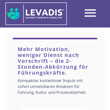
Skip
to
Tog
content
Über LEVADIS
Nav
Mehr Motivation,
Wege zum Erfolg
weniger Dienst nach
Vorschrift – die 2-
Stunden-Abkürzung für
Unterschied
Führungskräfte.
Kompakter, kostenloser Impuls mit
Netzwerk & Partner
sofort umsetzbaren Ansätzen für
Führung, Kultur und Prozessklarheit.
Kontakt